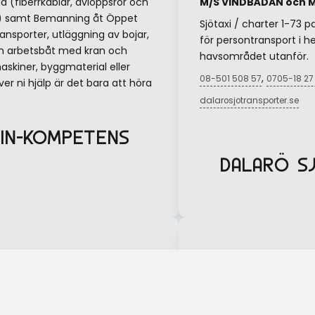
d (fiberrkablar, avloppsrör och
M/S VINDBÅDAN och 
n) samt Bemanning åt Öppet
Sjötaxi / charter 1-73 p
ansporter, utläggning av bojar,
för persontransport i 
en arbetsbåt med kran och
havsområdet utanför.
askiner, byggmaterial eller
,
08-501 508 57
0705-18 27
r ni hjälp är det bara att höra
dalarosjotransporter.se
IN-KOMPETENS
DALARÖ S