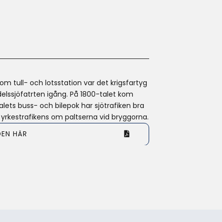
m tull- och lotsstation var det krigsfartyg
delssjöfatrten igång. På 1800-talet kom
ets buss- och bilepok har sjötrafiken bra
och yrkestrafikens om paltserna vid bryggorna.
DEN HÄR