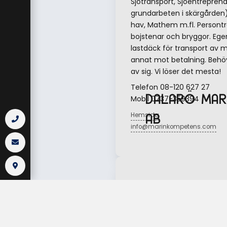
Sjötransport, Sjöentreprena
grundarbeten i skärgårde
hav, Mathem m.fl. Persontr
bojstenar och bryggor. Eg
lastdäck för transport av m
annat mot betalning. Behöve
av sig. Vi löser det mesta!
Telefon 08-120 627 27
DALARÖ MAR
Mobil 0737-359394
AB
Hemsida
info@marinkompetens.com