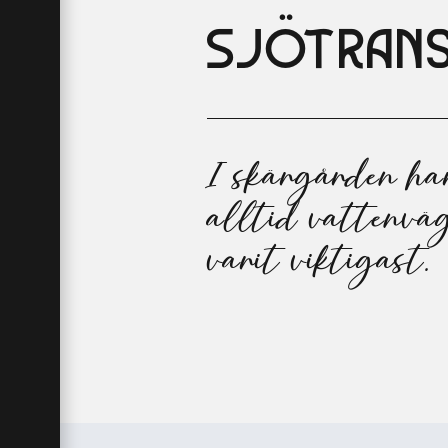
Sjötran
I skärgården ha
alltid vattenvä
varit viktigast.