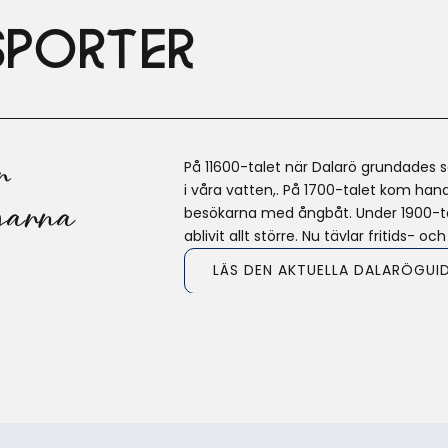
sporter
r
På 11600-talet när Dalarö grundades so
i våra vatten,. På 1700-talet kom han
garna
besökarna med ångbåt. Under 1900-tal
ablivit allt större. Nu tävlar fritids- 
LÄS DEN AKTUELLA DALARÖGUI