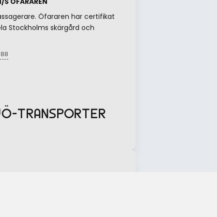
M/S ÖFARAREN
assagerare. Öfararen har certifikat
hela Stockholms skärgård och
 88
JÖ-TRANSPORTER