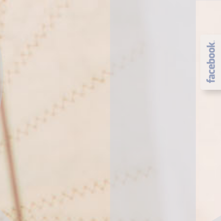
https:
//ww
w.fac
eboo
k.co
m/vis
itdala
ro